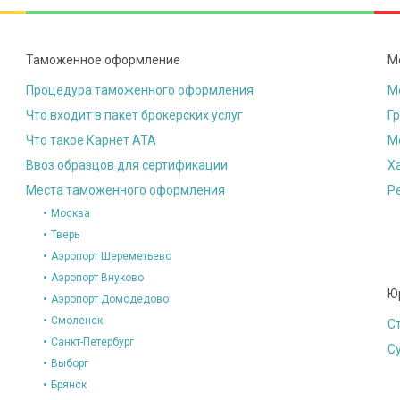
Таможенное оформление
М
Процедура таможенного оформления
М
Что входит в пакет брокерских услуг
Г
Что такое Карнет АТА
М
Ввоз образцов для сертификации
Х
Места таможенного оформления
Р
Москва
Тверь
Аэропорт Шереметьево
Аэропорт Внуково
Ю
Аэропорт Домодедово
Смоленск
С
Санкт-Петербург
С
Выборг
Брянск