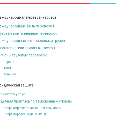
еждународная перевозка грузов
еждународные авиа перевозки
рузовые контейнерные перевозки
еждународные автоперевозки грузов
арактеристики грузовых отсеков
егионы грузовых перевозок
Европа
Азия
Америка
ридическая защита
тоимость услуг
удебная практика по таможенным спорам
Корректировка таможенной стоимости
Корректировка кода ТН ВЭД