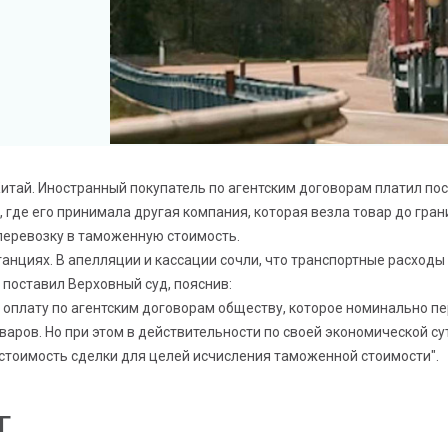
тай. Иностранный покупатель по агентским договорам платил пост
и, где его принимала другая компания, которая везла товар до гр
 перевозку в таможенную стоимость.
анциях. В апелляции и кассации сочли, что транспортные расход
 поставил Верховный суд, пояснив:
 оплату по агентским договорам обществу, которое номинально п
варов. Но при этом в действительности по своей экономической с
стоимость сделки для целей исчисления таможенной стоимости".
Г