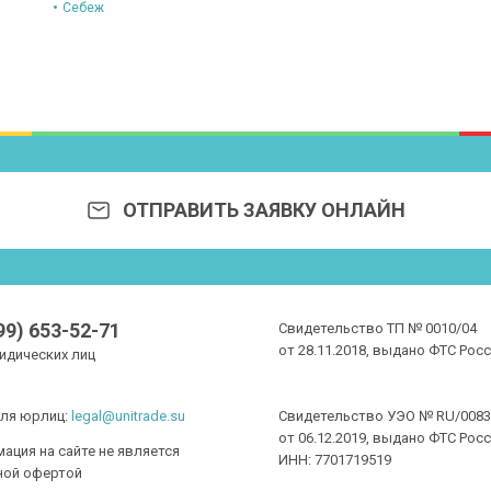
Себеж
ОТПРАВИТЬ ЗАЯВКУ ОНЛАЙН
99) 653-52-71
Свидетельство
ТП
№ 0010/04
от 28.11.2018, выдано ФТС Рос
идических лиц
для юрлиц:
legal@unitrade.su
Свидетельство
УЭО
№ RU/0083
от 06.12.2019, выдано ФТС Рос
ация на сайте не является
ИНН: 7701719519
ной офертой